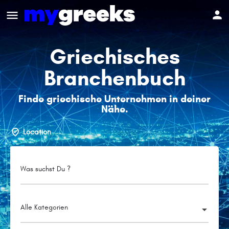
Griechisches
Branchenbuch
Finde griechische Unternehmen in deiner
Nähe.
Location
Was suchst Du ?
Alle Kategorien