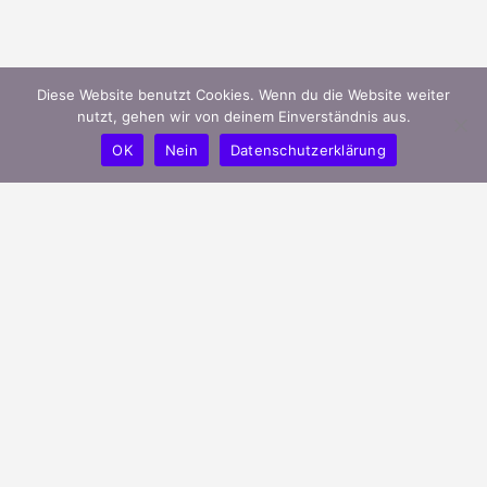
Diese Website benutzt Cookies. Wenn du die Website weiter
nutzt, gehen wir von deinem Einverständnis aus.
OK
Nein
Datenschutzerklärung
mygreeks.de ist ein modernes Portal
und unterstützt griechische Unternehmen
in Deutschland ihren Bekanntheitsgrad
effizient zu steigern.
Verbessere deine Online-Präsenz indem Du dein
Unternehmen auf mygreeks.de hinzufügst !
Finde griechische Unternehmen in deiner Nähe.
Go Live ! Go Greek !