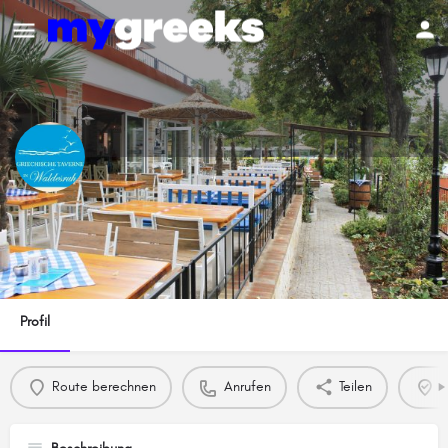
Griechische Taverne Waldesruh
Eintrag beanspruchen
Profil
Route berechnen
Anrufen
Teilen
E