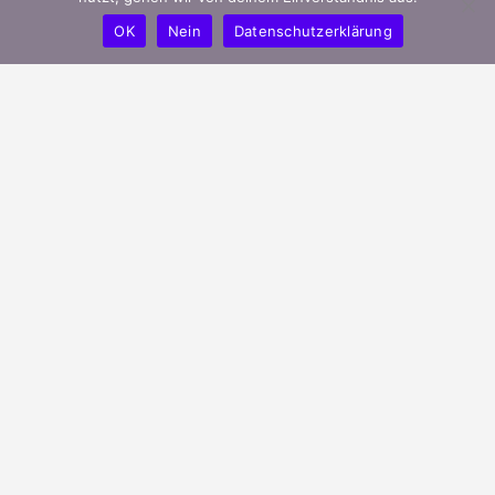
OK
Nein
Datenschutzerklärung
mygreeks.de ist ein modernes Portal
und unterstützt griechische Unternehmen
in Deutschland ihren Bekanntheitsgrad
effizient zu steigern.
Verbessere deine Online-Präsenz indem Du dein
Unternehmen auf mygreeks.de hinzufügst !
Finde griechische Unternehmen in deiner Nähe.
Go Live ! Go Greek !
Griechischer Bergtee – Griechische Feinkost & Lebensmittel
Veröffentlicht in
Allgemein
Griechisches Olivenöl – Griechische Feinkost & Lebensmittel