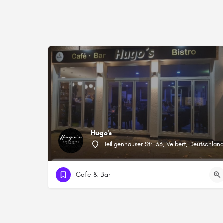
Hugo's
Heiligenhauser Str. 33, Velbert, Deutschlan
Cafe & Bar