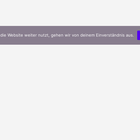
die Website weiter nutzt, gehen wir von deinem Einverständnis aus.
Griechischer Bergtee – Griechische Feinkost &
Lebensmittel
Veröffentlicht in
Allgemein
Griechisches Olivenöl – Griechische Feinkost &
Lebensmittel
Veröffentlicht in
Allgemein
Griechischer Feta – Griechische Feinkost &
Lebensmittel
Veröffentlicht in
Allgemein