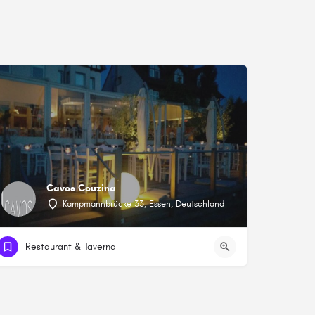
Cavos Couzina
Kampmannbrücke 33, Essen, Deutschland
Restaurant & Taverna