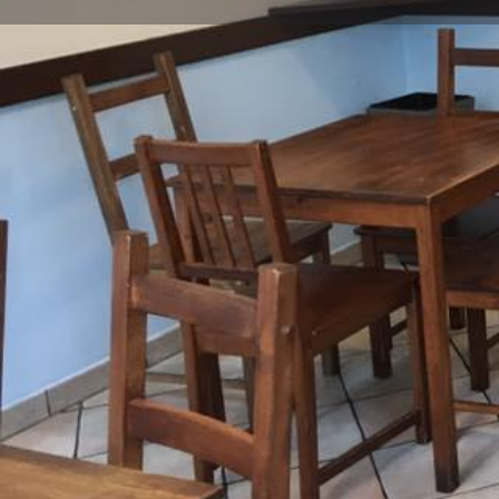
Route berech
Beschreibung
Cafe-Nio Ouzeri
Details
015142367198
Oststraße 28, Velbert, Deutschland