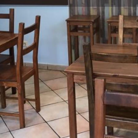
Profil
nen
Anrufen
Teilen
Eintrag beanspruchen
Galerie