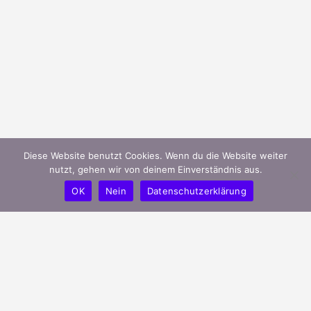
Diese Website benutzt Cookies. Wenn du die Website weiter
nutzt, gehen wir von deinem Einverständnis aus.
OK
Nein
Datenschutzerklärung
mygreeks.de ist ein modernes Portal
und unterstützt griechische Unternehmen
in Deutschland ihren Bekanntheitsgrad
effizient zu steigern.
Verbessere deine Online-Präsenz indem Du dein