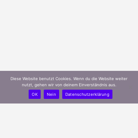
Diese Website benutzt Cookies. Wenn du die Website weiter
nutzt, gehen wir von deinem Einverständnis aus.
OK
Nein
Datenschutzerklärung
mygreeks.de ist ein modernes Portal
und unterstützt griechische Unternehmen
in Deutschland ihren Bekanntheitsgrad
effizient zu steigern.