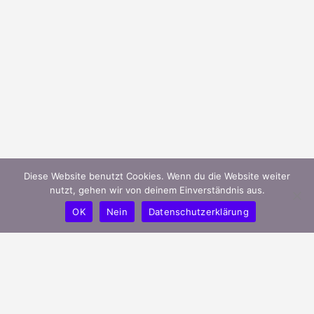
Diese Website benutzt Cookies. Wenn du die Website weiter
nutzt, gehen wir von deinem Einverständnis aus.
OK
Nein
Datenschutzerklärung
mygreeks.de ist ein modernes Portal
und unterstützt griechische Unternehmen
in Deutschland ihren Bekanntheitsgrad
effizient zu steigern.