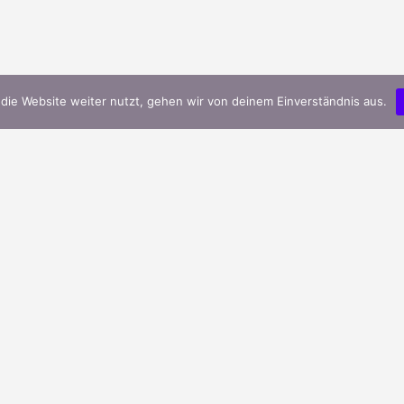
die Website weiter nutzt, gehen wir von deinem Einverständnis aus.
Griechischer Bergtee – Griechische Feinkost &
Lebensmittel
Veröffentlicht in
Allgemein
Griechisches Olivenöl – Griechische Feinkost &
Lebensmittel
Veröffentlicht in
Allgemein
Griechischer Feta – Griechische Feinkost &
Lebensmittel
Veröffentlicht in
Allgemein