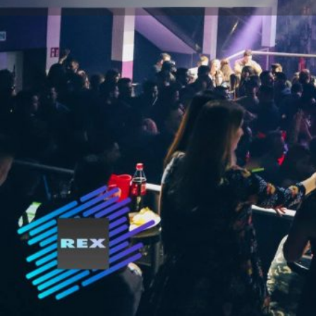
Route berech
Beschreibung
Rex Club
Details
01747142371
Graf-Adolf-Straße 108, Düsseldorf, Deutschl