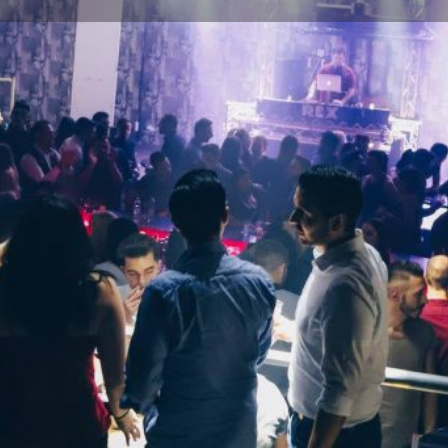
Profil
nen
Anrufen
Teilen
Eintrag beanspruchen
Galerie
and