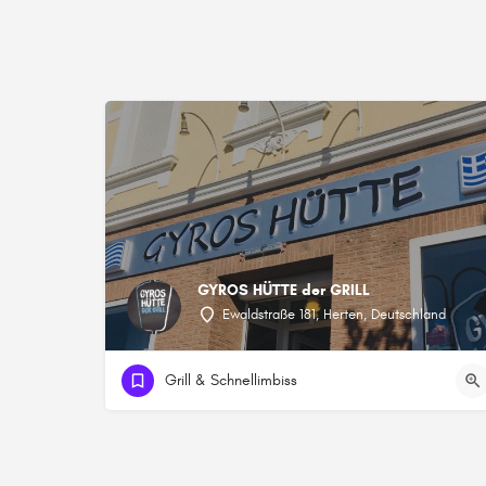
GYROS HÜTTE der GRILL
Ewaldstraße 181, Herten, Deutschland
Grill & Schnellimbiss