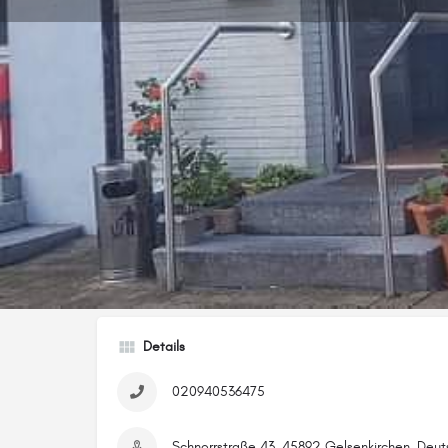
Route berech
Beschreibung
Skopelos Grill
Details
020940536475
Schnorrstraße 43, 45892 Gelsenkirchen, Deut