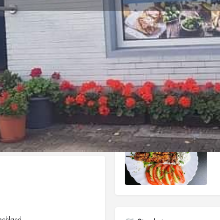
Profil
nen
Anrufen
Teilen
Eintrag beanspruchen
Galerie
schland