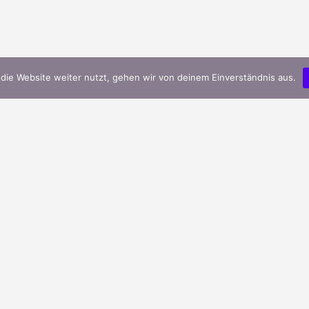
die Website weiter nutzt, gehen wir von deinem Einverständnis aus.
Griechischer Bergtee – Griechische Feinkost &
Lebensmittel
Veröffentlicht in
Allgemein
Griechisches Olivenöl – Griechische Feinkost &
Lebensmittel
Veröffentlicht in
Allgemein
Griechischer Feta – Griechische Feinkost &
Lebensmittel
Veröffentlicht in
Allgemein