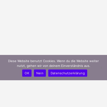
Diese Website benutzt Cookies. Wenn du die Website weiter
nutzt, gehen wir von deinem Einverständnis aus.
OK
Nein
Datenschutzerklärung
mygreeks.de ist ein modernes Portal
und unterstützt griechische Unternehmen
in Deutschland ihren Bekanntheitsgrad
effizient zu steigern.