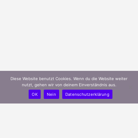
Diese Website benutzt Cookies. Wenn du die Website weiter
nutzt, gehen wir von deinem Einverständnis aus.
OK
Nein
Datenschutzerklärung
mygreeks.de ist ein modernes Portal
und unterstützt griechische Unternehmen
in Deutschland ihren Bekanntheitsgrad
effizient zu steigern.